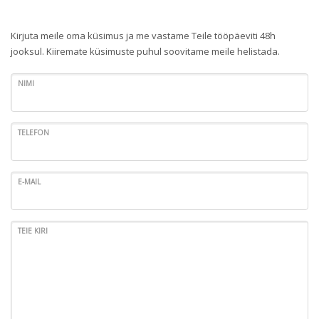
Kirjuta meile oma küsimus ja me vastame Teile tööpäeviti 48h
jooksul. Kiiremate küsimuste puhul soovitame meile helistada.
NIMI
TELEFON
E-MAIL
TEIE KIRI