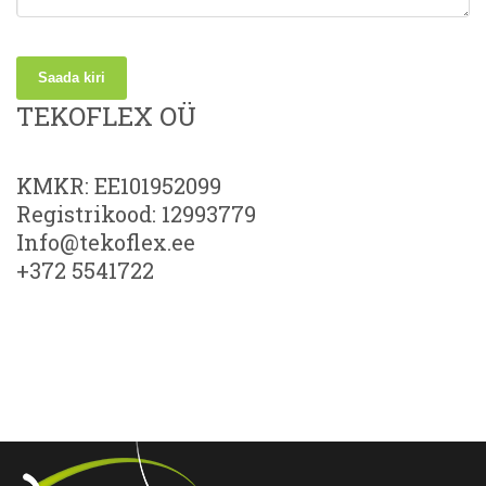
Saada kiri
TEKOFLEX OÜ
KMKR: EE101952099
Registrikood: 12993779
Info@tekoflex.ee
+372 5541722