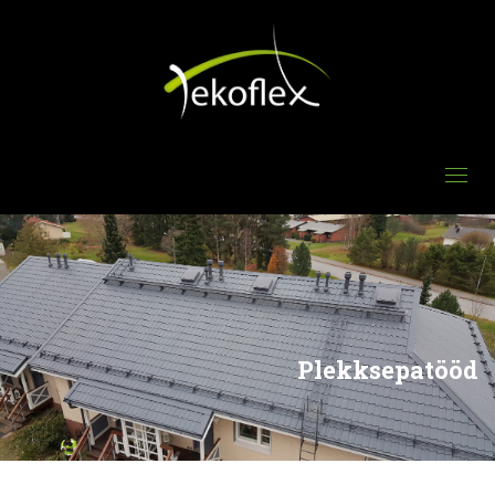
Plekksepatööd